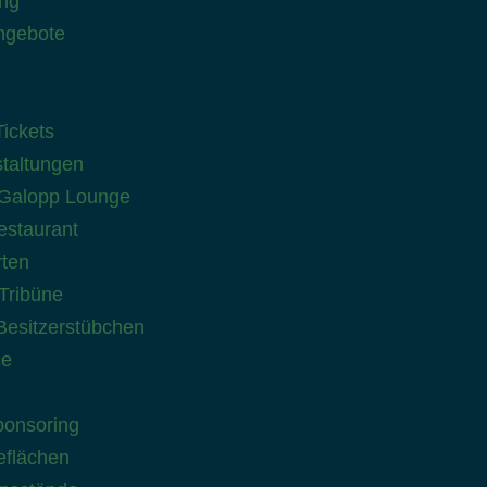
ung
ngebote
ickets
taltungen
Galopp Lounge
staurant
ten
Tribüne
 Besitzerstübchen
ce
onsoring
flächen