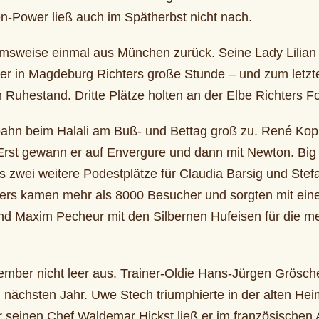
n-Power ließ auch im Spätherbst nicht nach.
ahmsweise einmal aus München zurück. Seine Lady Lilian
ter in Magdeburg Richters große Stunde – und zum letzt
 Ruhestand. Dritte Plätze holten an der Elbe Richters F
bahn beim Halali am Buß- und Bettag groß zu. René Kopli
. Erst gewann er auf Envergure und dann mit Newton. Big 
ls zwei weitere Podestplätze für Claudia Barsig und Ste
tters kamen mehr als 8000 Besucher und sorgten mit ei
nd Maxim Pecheur mit den Silbernen Hufeisen für die me
ber nicht leer aus. Trainer-Oldie Hans-Jürgen Gröschel 
chsten Jahr. Uwe Stech triumphierte in der alten Heim
 seinen Chef Waldemar Hickst ließ er im französischen