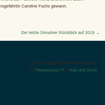
ensgefährtin Caroline Fuchs gewann.
Der letzte Dresdner Rückblick auf 2019 →
© 2021 - DRV 1890 GmbH
Powered
by
Peppergrass IT
&
Rad und Stock