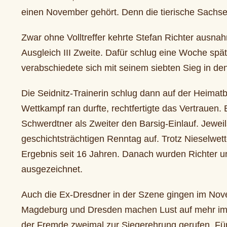
einen November gehört. Denn die tierische Sachse
Zwar ohne Volltreffer kehrte Stefan Richter ausn
Ausgleich III Zweite. Dafür schlug eine Woche spä
verabschiedete sich mit seinem siebten Sieg in den
Die Seidnitz-Trainerin schlug dann auf der Heimat
Wettkampf ran durfte, rechtfertigte das Vertrauen
Schwerdtner als Zweiter den Barsig-Einlauf. Jewei
geschichtsträchtigen Renntag auf. Trotz Nieselwe
Ergebnis seit 16 Jahren. Danach wurden Richter u
ausgezeichnet.
Auch die Ex-Dresdner in der Szene gingen im Novem
Magdeburg und Dresden machen Lust auf mehr im nä
der Fremde zweimal zur Siegerehrung gerufen. Für