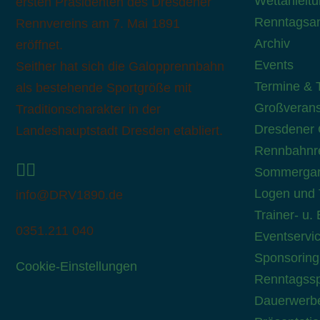
Wettanleit
ersten Präsidenten des Dresdener
Renntagsa
Rennvereins am 7. Mai 1891
Archiv
eröffnet.
Events
Seither hat sich die Galopprennbahn
Termine & T
als bestehende Sportgröße mit
Großverans
Traditionscharakter in der
Dresdener 
Landeshauptstadt Dresden etabliert.
Rennbahnre
Sommergar
Logen und 
info@DRV1890.de
Trainer- u.
0351.211 040
Eventservi
Sponsoring
Cookie-Einstellungen
Renntagssp
Dauerwerbe