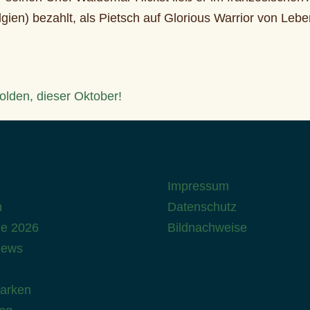
gien) bezahlt, als Pietsch auf Glorious Warrior von Leb
olden, dieser Oktober!
Impressum
n
Datenschutz
ne 2026
Bildnachweise
news
Parken