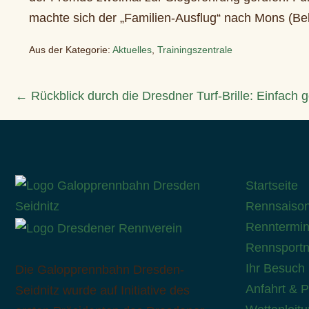
machte sich der „Familien-Ausflug“ nach Mons (Bel
Aus der Kategorie:
Aktuelles
,
Trainingszentrale
Beitragsnavigation
← Rückblick durch die Dresdner Turf-Brille: Einfach g
Startseite
Rennsaiso
Renntermi
Rennsport
Ihr Besuch
Die Galopprennbahn Dresden-
Anfahrt & 
Seidnitz wurde auf Initiative des