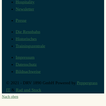
Hospitality
Newsletter
Presse
Die Rennbahn
Historisches
Trainingszentrale
Impressum
Datenschutz
Bildnachweise
© 2021 - DRV 1890 GmbH
Powered by
Peppergrass
IT
&
Rad und Stock
Nach oben