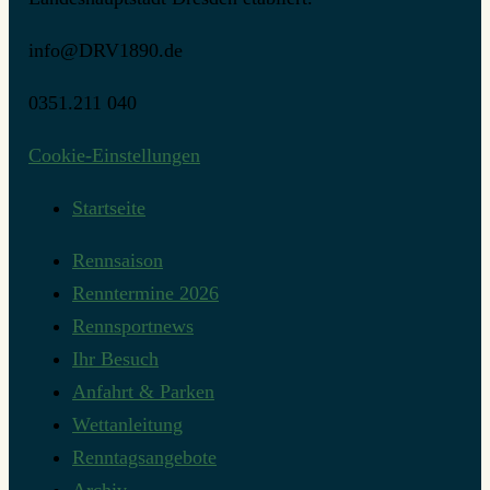
info@DRV1890.de
0351.211 040
Cookie-Einstellungen
Startseite
Rennsaison
Renntermine 2026
Rennsportnews
Ihr Besuch
Anfahrt & Parken
Wettanleitung
Renntagsangebote