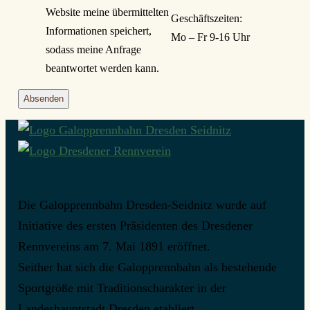
Website meine übermittelten
Geschäftszeiten:
Informationen speichert,
Mo – Fr 9-16 Uhr
sodass meine Anfrage
beantwortet werden kann.
Absenden
Die Galopprennbahn Dresden-Seidnitz wurde auf
Initiative des ersten Präsidenten des Dresdener
Rennvereins am 7. Mai 1891 eröffnet.
Seither hat sich die Galopprennbahn als bestehende
Sportgröße mit Traditionscharakter in der
Landeshauptstadt Dresden etabliert.