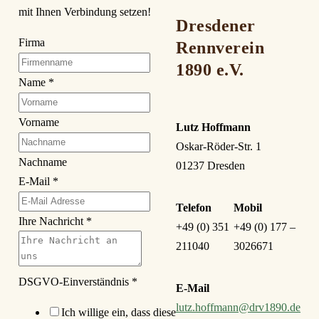
mit Ihnen Verbindung setzen!
Dresdener
Firma
Rennverein
1890 e.V.
Name
*
Vorname
Lutz Hoffmann
Oskar-Röder-Str. 1
Nachname
01237 Dresden
E-Mail
*
Telefon
Mobil
Ihre Nachricht
*
+49 (0) 351
+49 (0) 177 –
211040
3026671
DSGVO-Einverständnis
*
E-Mail
lutz.hoffmann@drv1890.de
Ich willige ein, dass diese