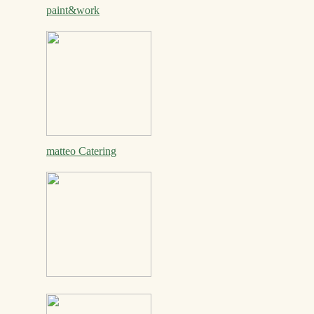
paint&work
matteo Catering