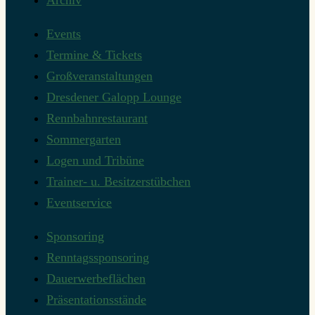
Archiv
Events
Termine & Tickets
Großveranstaltungen
Dresdener Galopp Lounge
Rennbahnrestaurant
Sommergarten
Logen und Tribüne
Trainer- u. Besitzerstübchen
Eventservice
Sponsoring
Renntagssponsoring
Dauerwerbeflächen
Präsentationsstände