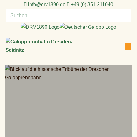
Zum
info@drv1890.de​
+49 (0) 351 211040
Inhalt
Suchen
springen
nach:
Men
Suche-
Sch
Schalte