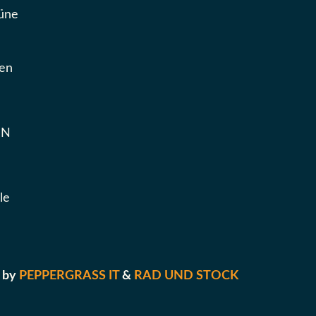
büne
hen
HN
le
 by
PEPPERGRASS IT
&
RAD UND STOCK