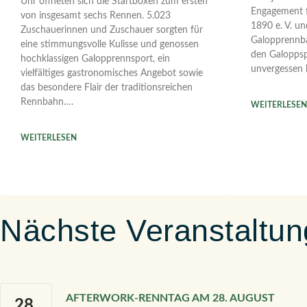
Uhr öffneten sich die Startboxen zum ersten
Engagement f
von insgesamt sechs Rennen. 5.023
1890 e. V. u
Zuschauerinnen und Zuschauer sorgten für
Galopprennba
eine stimmungsvolle Kulisse und genossen
den Galoppsp
hochklassigen Galopprennsport, ein
unvergessen 
vielfältiges gastronomisches Angebot sowie
das besondere Flair der traditionsreichen
Rennbahn….
WEITERLESEN
WEITERLESEN
Nächste Veranstaltu
AFTERWORK-RENNTAG AM 28. AUGUST
28.