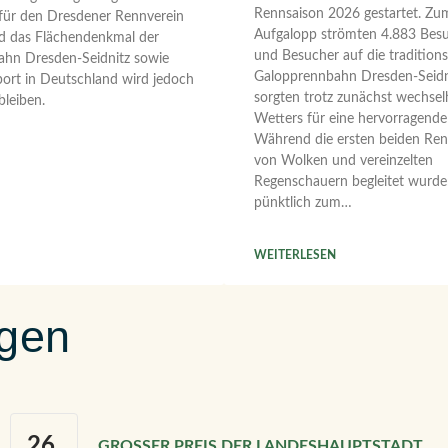
Rennsaison 2026 gestartet. Zum
ür den Dresdener Rennverein
Aufgalopp strömten 4.883 Bes
nd das Flächendenkmal der
und Besucher auf die traditions
hn Dresden-Seidnitz sowie
Galopprennbahn Dresden-Seidn
ort in Deutschland wird jedoch
sorgten trotz zunächst wechsel
bleiben.
Wetters für eine hervorragend
Während die ersten beiden Re
von Wolken und vereinzelten
Regenschauern begleitet wurden
pünktlich zum…
WEITERLESEN
ngen
26.
GROSSER PREIS DER LANDESHAUPTSTADT D