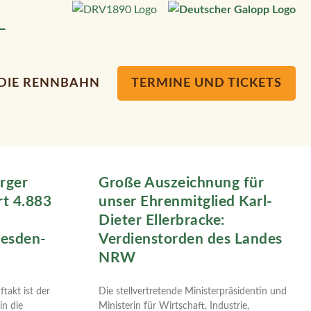
DIE RENNBAHN
TERMINE UND TICKETS
erger
Große Auszeichnung für
rt 4.883
unser Ehrenmitglied Karl-
Dieter Ellerbracke:
esden-
Verdienstorden des Landes
NRW
takt ist der
Die stellvertretende Ministerpräsidentin und
in die
Ministerin für Wirtschaft, Industrie,