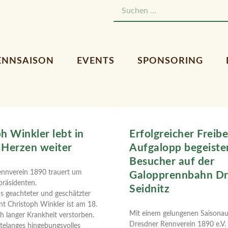
ENNSAISON
EVENTS
SPONSORING
h Winkler lebt in
Erfolgreicher Freib
 Herzen weiter
Aufgalopp begeiste
Besucher auf der
nnverein 1890 trauert um
Galopprennbahn Dr
präsidenten.
Seidnitz
s geachteter und geschätzter
nt Christoph Winkler ist am 18.
Mit einem gelungenen Saisonauf
h langer Krankheit verstorben.
Dresdner Rennverein 1890 e.V. 
ntelanges hingebungsvolles