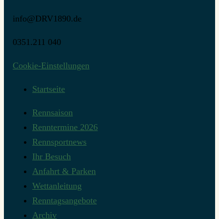
info@DRV1890.de
0351.211 040
Cookie-Einstellungen
Startseite
Rennsaison
Renntermine 2026
Rennsportnews
Ihr Besuch
Anfahrt & Parken
Wettanleitung
Renntagsangebote
Archiv