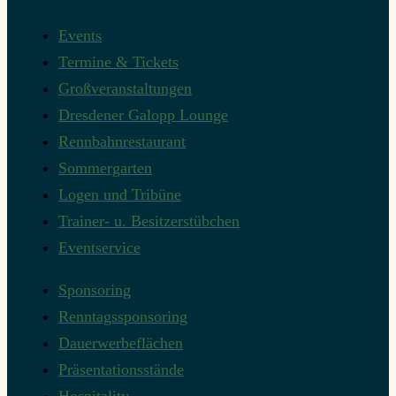
Events
Termine & Tickets
Großveranstaltungen
Dresdener Galopp Lounge
Rennbahnrestaurant
Sommergarten
Logen und Tribüne
Trainer- u. Besitzerstübchen
Eventservice
Sponsoring
Renntagssponsoring
Dauerwerbeflächen
Präsentationsstände