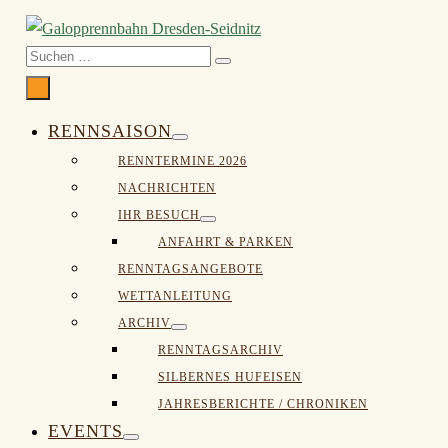
Suche-
Suchen
Schalter
nach:
Menü-
Schalter
RENNSAISON
Menü-
RENNTERMINE 2026
Schalter
NACHRICHTEN
IHR BESUCH
Menü-
ANFAHRT & PARKEN
Schalter
RENNTAGSANGEBOTE
WETTANLEITUNG
ARCHIV
Menü-
RENNTAGSARCHIV
Schalter
SILBERNES HUFEISEN
JAHRESBERICHTE / CHRONIKEN
EVENTS