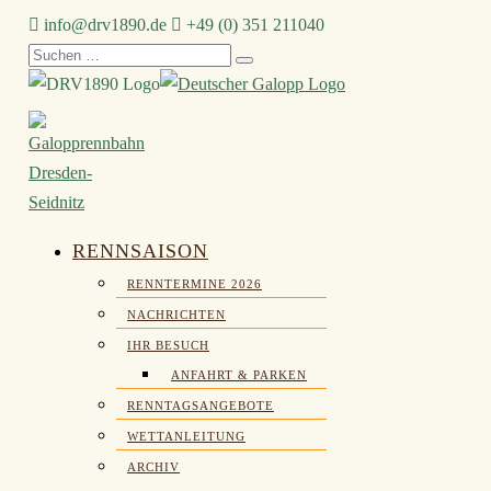
Zum
info@drv1890.de​
+49 (0) 351 211040
Inhalt
Suchen
springen
nach:
RENNSAISON
RENNTERMINE 2026
NACHRICHTEN
IHR BESUCH
ANFAHRT & PARKEN
RENNTAGSANGEBOTE
WETTANLEITUNG
ARCHIV