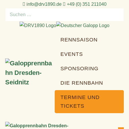
Zum
info@drv1890.de​
+49 (0) 351 211040
Inhalt
Suchen
springen
nach:
RENNSAISON
EVENTS
SPONSORING
DIE RENNBAHN
TERMINE UND
TICKETS