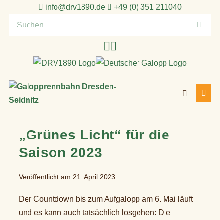
Zum
info@drv1890.de​
+49 (0) 351 211040
Inhalt
Suchen
springen
nach:
Suche-
Menü
Schalter
Schal
„Grünes Licht“ für die
Saison 2023
Veröffentlicht am
21. April 2023
Der Countdown bis zum Aufgalopp am 6. Mai läuft
und es kann auch tatsächlich losgehen: Die