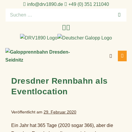
Zum
info@drv1890.de​
+49 (0) 351 211040
Inhalt
Suchen
springen
nach:
Suche-
Menü
Schalter
Schal
Dresdner Rennbahn als
Eventlocation
Veröffentlicht am
29. Februar 2020
Ein Jahr hat 365 Tage (2020 sogar 366), aber die