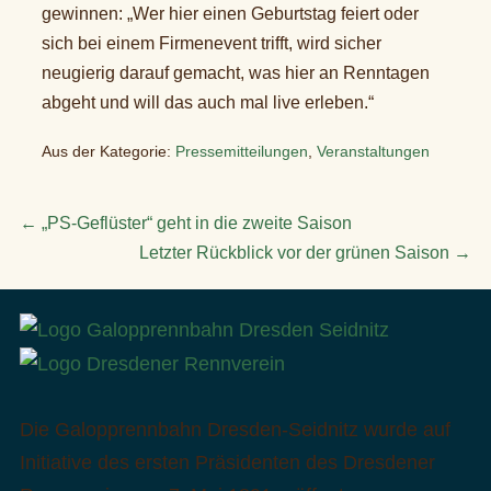
gewinnen: „Wer hier einen Geburtstag feiert oder
sich bei einem Firmenevent trifft, wird sicher
neugierig darauf gemacht, was hier an Renntagen
abgeht und will das auch mal live erleben.“
Aus der Kategorie:
Pressemitteilungen
,
Veranstaltungen
Beitragsnavigation
← „PS-Geflüster“ geht in die zweite Saison
Letzter Rückblick vor der grünen Saison →
Die Galopprennbahn Dresden-Seidnitz wurde auf
Initiative des ersten Präsidenten des Dresdener