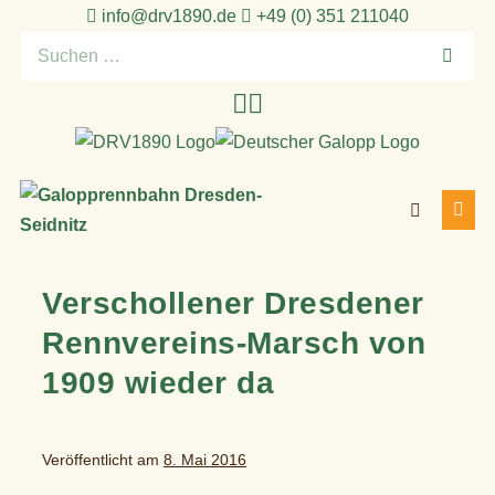
Zum
info@drv1890.de​
+49 (0) 351 211040
Inhalt
Suchen
springen
nach:
Suche-
Menü
Schalter
Schal
Verschollener Dresdener
Rennvereins-Marsch von
1909 wieder da
Veröffentlicht am
8. Mai 2016