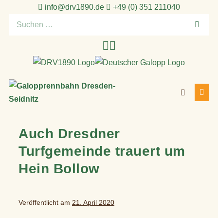
Zum
info@drv1890.de​
+49 (0) 351 211040
Inhalt
Suchen
springen
nach:
Suche-
Menü
Schalter
Schal
Auch Dresdner
Turfgemeinde trauert um
Hein Bollow
Veröffentlicht am
21. April 2020