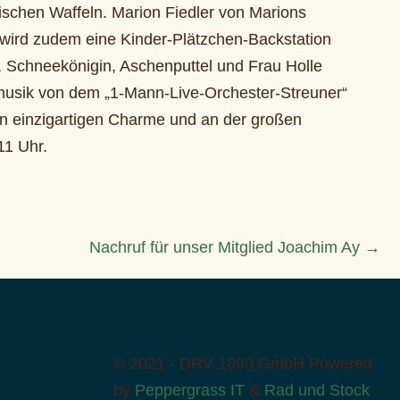
ischen Waffeln. Marion Fiedler von Marions
 wird zudem eine Kinder-Plätzchen-Backstation
, Schneekönigin, Aschenputtel und Frau Holle
vemusik von dem „1-Mann-Live-Orchester-Streuner“
nen einzigartigen Charme und an der großen
11 Uhr.
Nachruf für unser Mitglied Joachim Ay →
© 2021 - DRV 1890 GmbH
Powered
by
Peppergrass IT
&
Rad und Stock