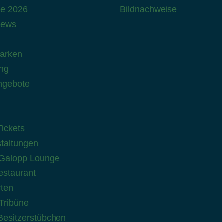
ne 2026
Bildnachweise
news
Parken
ung
ngebote
ickets
taltungen
Galopp Lounge
staurant
ten
Tribüne
 Besitzerstübchen