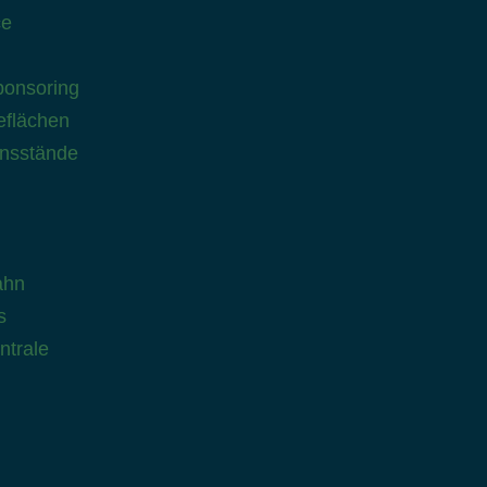
ce
onsoring
flächen
onsstände
ahn
s
ntrale