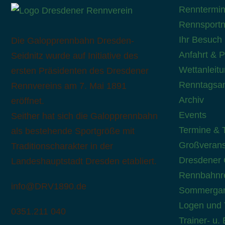
Renntermi
Rennsport
Ihr Besuch
Die Galopprennbahn Dresden-
Anfahrt & 
Seidnitz wurde auf Initiative des
Wettanleit
ersten Präsidenten des Dresdener
Renntagsa
Rennvereins am 7. Mai 1891
Archiv
eröffnet.
Events
Seither hat sich die Galopprennbahn
Termine & T
als bestehende Sportgröße mit
Großverans
Traditionscharakter in der
Dresdener 
Landeshauptstadt Dresden etabliert.
Rennbahnre
info@DRV1890.de
Sommergar
Logen und 
0351.211 040
Trainer- u.