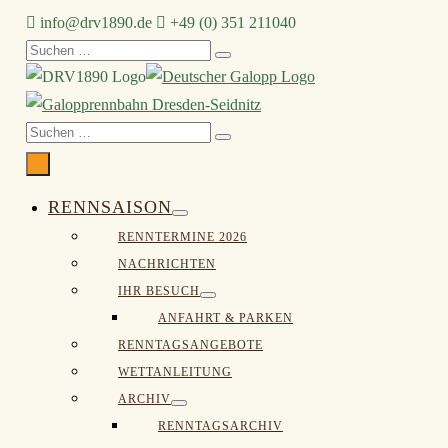
Zum
info@drv1890.de​
+49 (0) 351 211040
Inhalt
Suchen
springen
nach:
Suche-
Suchen
Schalter
nach:
Menü-
Schalter
RENNSAISON
Menü-
RENNTERMINE 2026
Schalter
NACHRICHTEN
IHR BESUCH
Menü-
ANFAHRT & PARKEN
Schalter
RENNTAGSANGEBOTE
WETTANLEITUNG
ARCHIV
Menü-
RENNTAGSARCHIV
Schalter