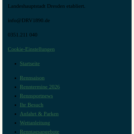
Landeshauptstadt Dresden etabliert.
info@DRV1890.de
0351.211 040
Cookie-Einstellungen
Startseite
Rennsaison
Renntermine 2026
Rennsportnews
Ihr Besuch
Anfahrt & Parken
Wettanleitung
Renntagsangebote