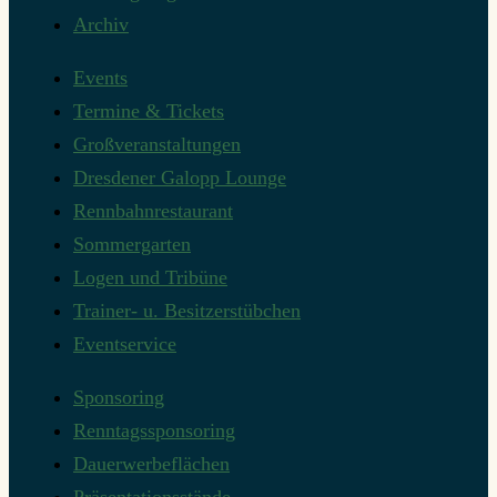
Archiv
Events
Termine & Tickets
Großveranstaltungen
Dresdener Galopp Lounge
Rennbahnrestaurant
Sommergarten
Logen und Tribüne
Trainer- u. Besitzerstübchen
Eventservice
Sponsoring
Renntagssponsoring
Dauerwerbeflächen