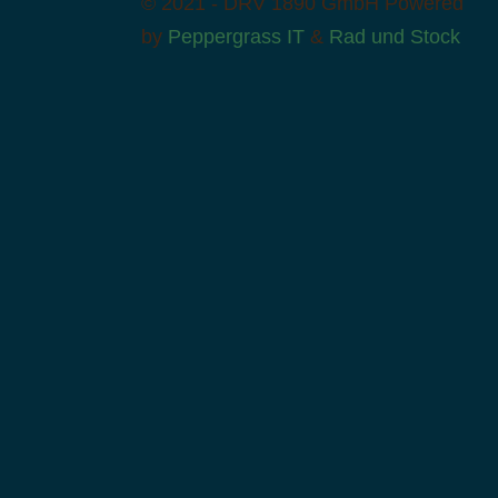
© 2021 - DRV 1890 GmbH
Powered
by
Peppergrass IT
&
Rad und Stock