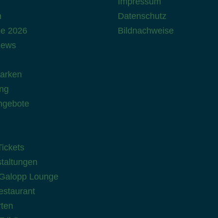
Impressum
n
Datenschutz
ne 2026
Bildnachweise
news
Parken
ung
ngebote
ickets
taltungen
Galopp Lounge
staurant
ten