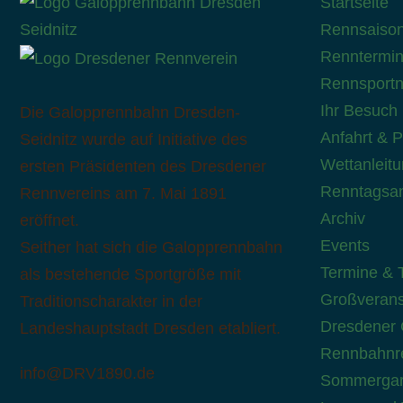
Startseite
Rennsaiso
Renntermi
Rennsport
Ihr Besuch
Die Galopprennbahn Dresden-
Anfahrt & 
Seidnitz wurde auf Initiative des
Wettanleit
ersten Präsidenten des Dresdener
Renntagsa
Rennvereins am 7. Mai 1891
Archiv
eröffnet.
Events
Seither hat sich die Galopprennbahn
Termine & T
als bestehende Sportgröße mit
Großverans
Traditionscharakter in der
Dresdener 
Landeshauptstadt Dresden etabliert.
Rennbahnre
info@DRV1890.de
Sommergar