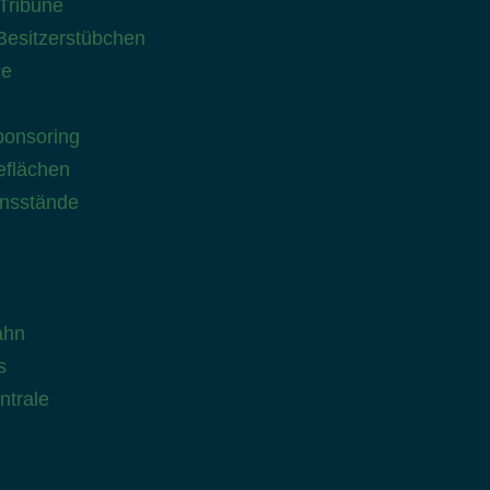
Tribüne
 Besitzerstübchen
ce
onsoring
flächen
onsstände
ahn
s
ntrale