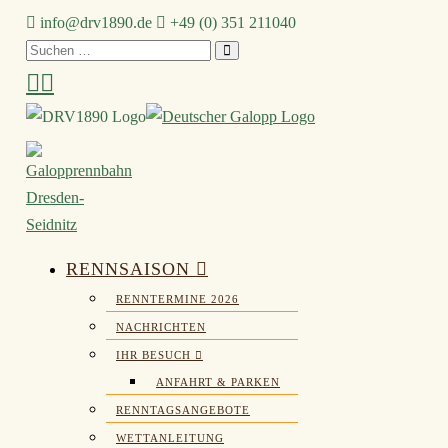
Zum
info@drv1890.de​
+49 (0) 351 211040
Inhalt
Suchen
springen
nach:
RENNSAISON
RENNTERMINE 2026
NACHRICHTEN
IHR BESUCH
ANFAHRT & PARKEN
RENNTAGSANGEBOTE
WETTANLEITUNG