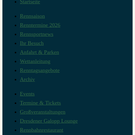
Startseite
Rennsaison
Renntermine 2026
Rennsportnews
Ihr Besuch
Anfahrt & Parken
Wettanleitung
Renntagsangebote
Archiv
Events
Termine & Tickets
Großveranstaltungen
Dresdener Galopp Lounge
Rennbahnrestaurant