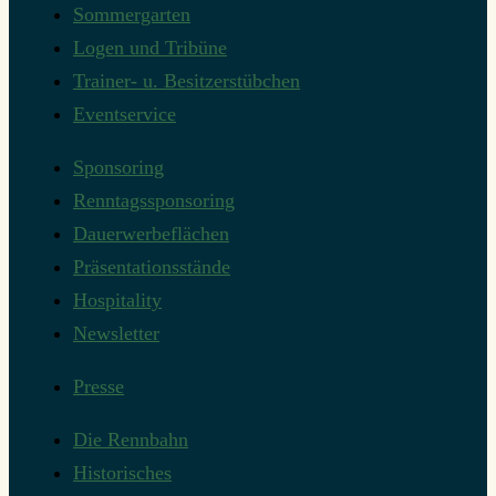
Sommergarten
Logen und Tribüne
Trainer- u. Besitzerstübchen
Eventservice
Sponsoring
Renntagssponsoring
Dauerwerbeflächen
Präsentationsstände
Hospitality
Newsletter
Presse
Die Rennbahn
Historisches