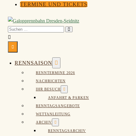
TERMINE UND TICKETS
Suche-
Suchen
Schalter
nach:
Menü-
Schalter
Menü-
RENNSAISON
Schalter
RENNTERMINE 2026
NACHRICHTEN
Menü-
IHR BESUCH
Schalter
ANFAHRT & PARKEN
RENNTAGSANGEBOTE
WETTANLEITUNG
Menü-
ARCHIV
Schalter
RENNTAGSARCHIV