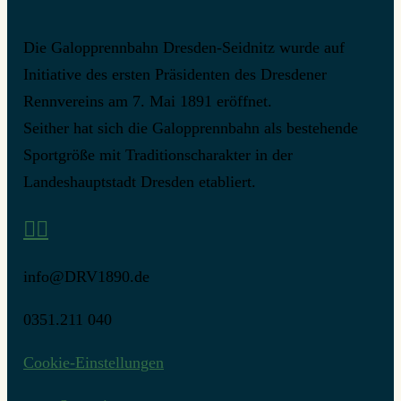
Die Galopprennbahn Dresden-Seidnitz wurde auf
Initiative des ersten Präsidenten des Dresdener
Rennvereins am 7. Mai 1891 eröffnet.
Seither hat sich die Galopprennbahn als bestehende
Sportgröße mit Traditionscharakter in der
Landeshauptstadt Dresden etabliert.
info@DRV1890.de
0351.211 040
Cookie-Einstellungen