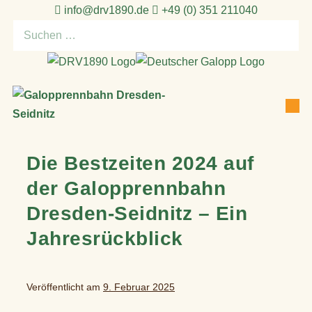
Zum
info@drv1890.de​
+49 (0) 351 211040
Inhalt
Suchen
springen
nach:
Men
Suche-
Sch
Schalte
Die Bestzeiten 2024 auf
der Galopprennbahn
Dresden-Seidnitz – Ein
Jahresrückblick
Veröffentlicht am
9. Februar 2025