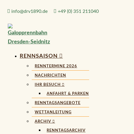
Zum
info@drv1890.de​
+49 (0) 351 211040
Inhalt
springen
RENNSAISON
RENNTERMINE 2026
NACHRICHTEN
IHR BESUCH
ANFAHRT & PARKEN
RENNTAGSANGEBOTE
WETTANLEITUNG
ARCHIV
RENNTAGSARCHIV