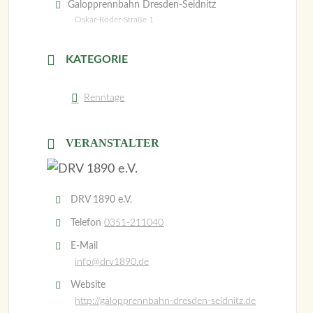
Galopprennbahn Dresden-Seidnitz
Oskar-Röder-Straße 1
KATEGORIE
Renntage
VERANSTALTER
DRV 1890 e.V.
Telefon
0351-211040
E-Mail
info@drv1890.de
Website
http://galopprennbahn-dresden-seidnitz.de