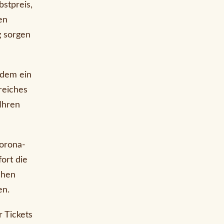
stpreis,
en
g sorgen
rdem ein
reiches
Ihren
Corona-
ort die
chen
en.
r Tickets