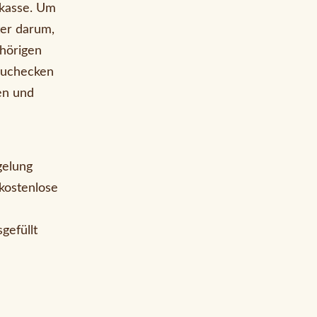
skasse. Um
ter darum,
hörigen
zuchecken
en und
gelung
 kostenlose
gefüllt