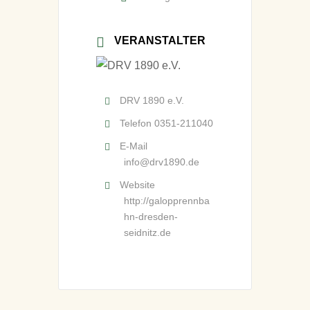
Casinomaster
Unser Tipp: 6-1
9
(IRE)
1
VERANSTALTER
7j. F. W. v. Arcano-
Himiko
g4-g0-S9-g12-g7
DRV 1890 e.V.
Telefon
0351-211040
Unser Tipp: 5
E-Mail
info@drv1890.de
Website
http://galopprennba
hn-dresden-
seidnitz.de