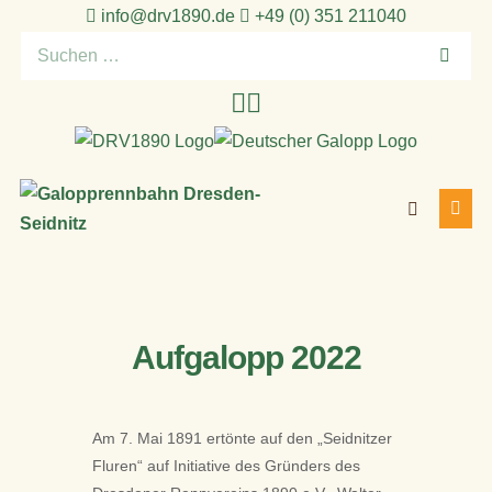
Zum
info@drv1890.de​
+49 (0) 351 211040
Inhalt
Suchen
springen
nach:
Suche-
Menü
Schalter
Schal
Aufgalopp 2022
Am 7. Mai 1891 ertönte auf den „Seidnitzer
Fluren“ auf Initiative des Gründers des