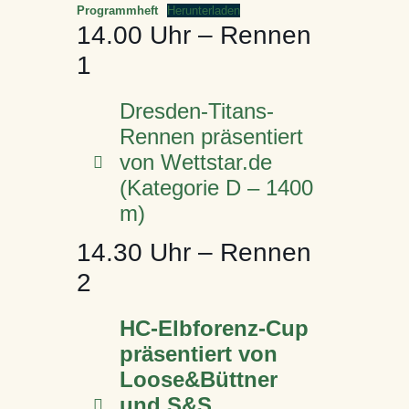
Programmheft
Herunterladen
14.00 Uhr – Rennen
1
Dresden-Titans-
Rennen präsentiert
von Wettstar.de
(Kategorie D – 1400
m)
14.30 Uhr – Rennen
Starterliste
2
Ergebnisse
Besitzer (Trainer)
HC-Elbforenz-Cup
Stream des Rennens
Pferd
präsentiert von
Renninformation
Alter, Farbe,
Loose&Büttner
Rang
Nr
Pferd
Rennfarben
Jocke
Nr
Rennfarben
Startbox
Abstammung
und S&S