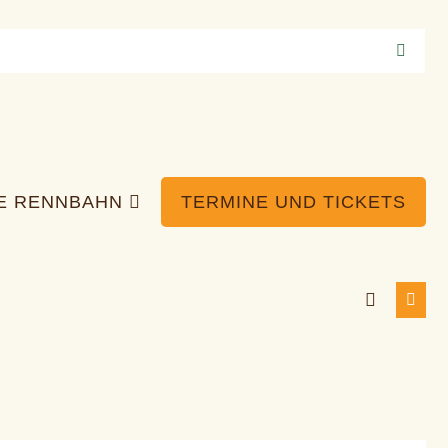
IE RENNBAHN
TERMINE UND TICKETS
Suche-
Menü
Schalter
Schal