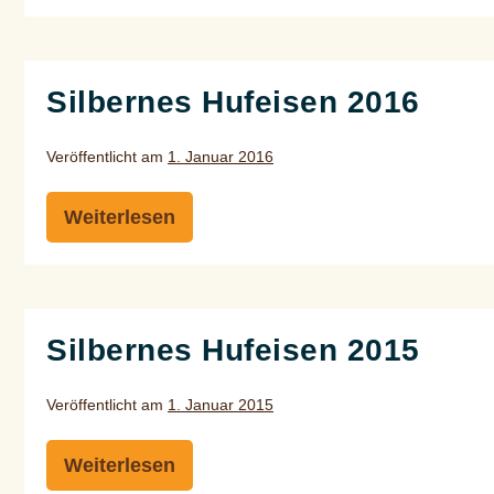
Hufeisen
und
Claudia
Barsig
sind
Silbernes Hufeisen 2016
die
Sieger
des
Silbernen
Veröffentlicht am
1. Januar 2016
Hufeisen
Weiterlesen
Silbernes
Hufeisen
2016
Silbernes Hufeisen 2015
Veröffentlicht am
1. Januar 2015
Weiterlesen
Silbernes
Hufeisen