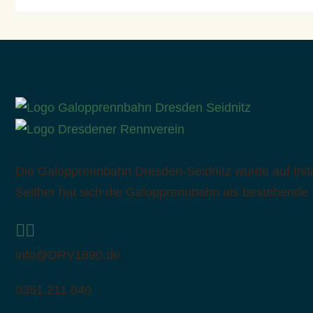
2015
Die Galopprennbahn Dresden-Seidnitz wurde auf Initi
Seither hat sich die Galopprennbahn als bestehende S
info@DRV1890.de
0351.211 040