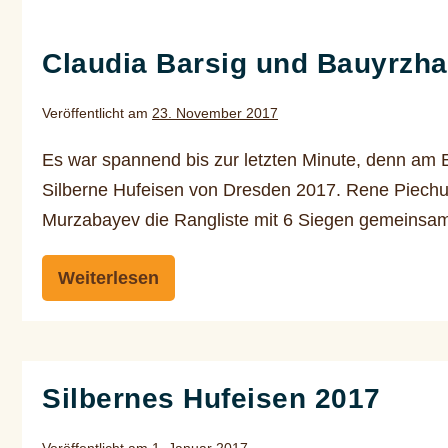
Claudia
Barsig
Claudia Barsig und Bauyrzha
und
Bauyrzhan
Veröffentlicht am
23. November 2017
Murzabayev
Sieger
Es war spannend bis zur letzten Minute, denn am
des
Silberne Hufeisen von Dresden 2017. Rene Piechu
Silbernen
Murzabayev die Rangliste mit 6 Siegen gemeinsa
Hufeisens
Weiterlesen
2017
Claudia
Barsig
und
Bauyrzhan
Murzabayev
Sieger
Silbernes Hufeisen 2017
des
Silbernen
Hufeisens
2017