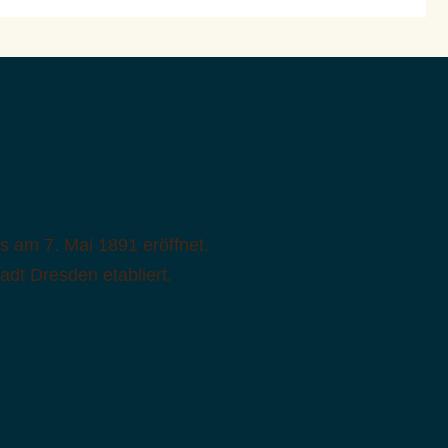
s am 7. Mai 1891 eröffnet.
adt Dresden etabliert.