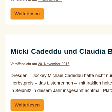
Veröffentlicht am
1. Januar 2017
Weiterlesen
Silbernes
Hufeisen
2017
Micki
Cadeddu
Micki Cadeddu und Claudia B
und
Claudia
Veröffentlicht am
20. November 2016
Barsig
sind
Dresden – Jockey Michael Cadeddu hatte nicht nu
die
Herbstpreis – das Listenrennen – mit Iraklion holt
Sieger
in Seidnitz in diesem Jahr insgesamt achtmal. Pla
des
Weiterlesen
Silbernen
Micki
Cadeddu