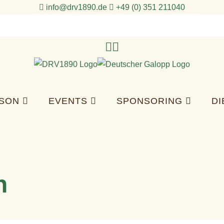
info@drv1890.de​
+49 (0) 351 211040
ISON
EVENTS
SPONSORING
D
n