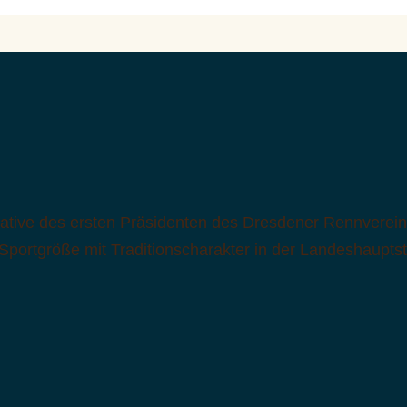
ative des ersten Präsidenten des Dresdener Rennverein
portgröße mit Traditionscharakter in der Landeshauptst