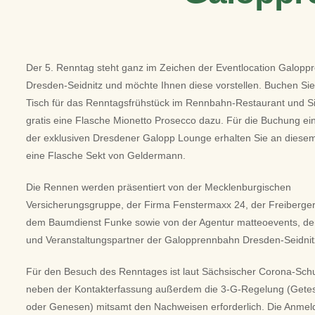
Der 5. Renntag steht ganz im Zeichen der Eventlocation Galop
Dresden-Seidnitz und möchte Ihnen diese vorstellen. Buchen Sie 
Tisch für das Renntagsfrühstück im Rennbahn-Restaurant und Si
gratis eine Flasche Mionetto Prosecco dazu. Für die Buchung ein
der exklusiven Dresdener Galopp Lounge erhalten Sie an diese
eine Flasche Sekt von Geldermann.
Die Rennen werden präsentiert von der Mecklenburgischen
Versicherungsgruppe, der Firma Fenstermaxx 24, der Freiberger
dem Baumdienst Funke sowie von der Agentur matteoevents, de
und Veranstaltungspartner der Galopprennbahn Dresden-Seidnit
Für den Besuch des Renntages ist laut Sächsischer Corona-Sch
neben der Kontakterfassung außerdem die 3-G-Regelung (Getes
oder Genesen) mitsamt den Nachweisen erforderlich. Die Anmeld