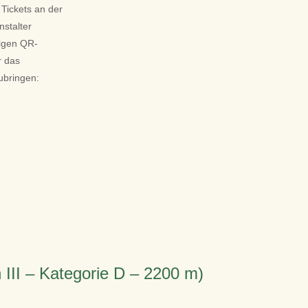
 Tickets an der
nstalter
igen QR-
r das
ubringen:
III – Kategorie D – 2200 m)