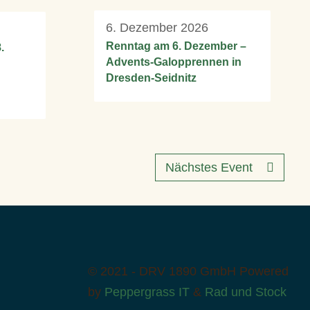
6. Dezember 2026
Renntag am 6. Dezember –
.
Advents-Galopprennen in
Dresden-Seidnitz
Nächstes Event
© 2021 - DRV 1890 GmbH
Powered
by
Peppergrass IT
&
Rad und Stock