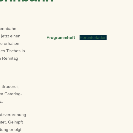
prennbahn
jetzt einen
P
rogrammheft
Herunterladen
e erhalten
es Tisches in
m Renntag
 Brauerei,
m Catering-
z.
utzverordnung
tet, Geimpft
ung erfolgt