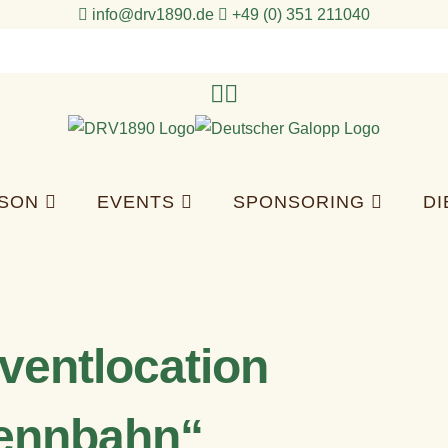
info@drv1890.de​
+49 (0) 351 211040
ISON
EVENTS
SPONSORING
D
ventlocation
ennbahn“