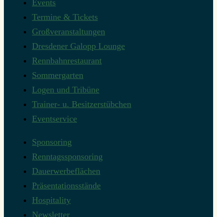
Events
Termine & Tickets
Großveranstaltungen
Dresdener Galopp Lounge
Rennbahnrestaurant
Sommergarten
Logen und Tribüne
Trainer- u. Besitzerstübchen
Eventservice
Sponsoring
Renntagssponsoring
Dauerwerbeflächen
Präsentationsstände
Hospitality
Newsletter