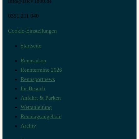
info@DRV1890.de
0351.211 040
Cookie-Einstellungen
Startseite
Rennsaison
Renntermine 2026
Rennsportnews
Ihr Besuch
Anfahrt & Parken
Wettanleitung
Renntagsangebote
Archiv