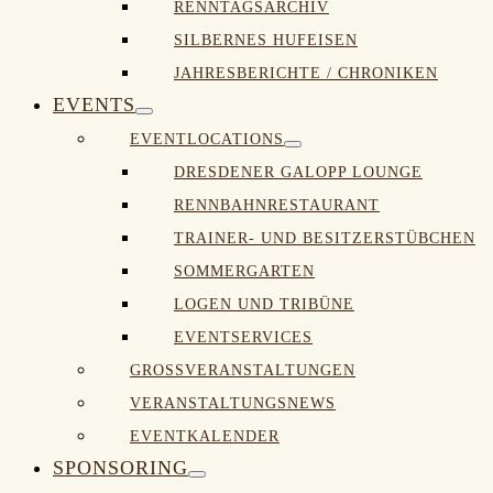
RENNTAGSARCHIV
Schalter
SILBERNES HUFEISEN
JAHRESBERICHTE / CHRONIKEN
EVENTS
Menü-
EVENTLOCATIONS
Menü-
Schalter
DRESDENER GALOPP LOUNGE
Schalter
RENNBAHNRESTAURANT
TRAINER- UND BESITZERSTÜBCHEN
SOMMERGARTEN
LOGEN UND TRIBÜNE
EVENTSERVICES
GROSSVERANSTALTUNGEN
VERANSTALTUNGSNEWS
EVENTKALENDER
SPONSORING
Menü-