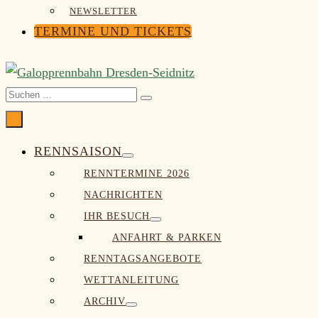
NEWSLETTER
TERMINE UND TICKETS
Suche-
Suchen
Schalter
nach:
Menü-
Schalter
RENNSAISON
Menü-
RENNTERMINE 2026
Schalter
NACHRICHTEN
IHR BESUCH
Menü-
ANFAHRT & PARKEN
Schalter
RENNTAGSANGEBOTE
WETTANLEITUNG
ARCHIV
Menü-