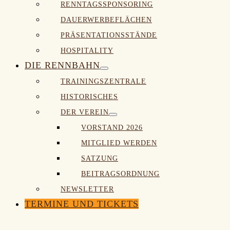
RENNTAGSSPONSORING
Schalter
DAUERWERBEFLÄCHEN
PRÄSENTATIONSSTÄNDE
HOSPITALITY
DIE RENNBAHN
Menü-
TRAININGSZENTRALE
Schalter
HISTORISCHES
DER VEREIN
Menü-
VORSTAND 2026
Schalter
MITGLIED WERDEN
SATZUNG
BEITRAGSORDNUNG
NEWSLETTER
TERMINE UND TICKETS