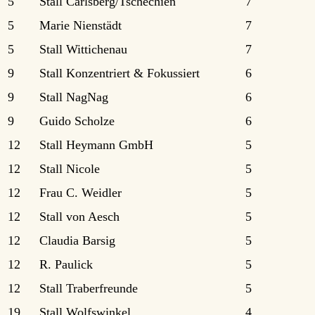
5
Stall Carlsberg/Tschechien
7
5
Marie Nienstädt
7
5
Stall Wittichenau
7
9
Stall Konzentriert & Fokussiert
6
9
Stall NagNag
6
9
Guido Scholze
6
12
Stall Heymann GmbH
5
12
Stall Nicole
5
12
Frau C. Weidler
5
12
Stall von Aesch
5
12
Claudia Barsig
5
12
R. Paulick
5
12
Stall Traberfreunde
5
19
Stall Wolfswinkel
4